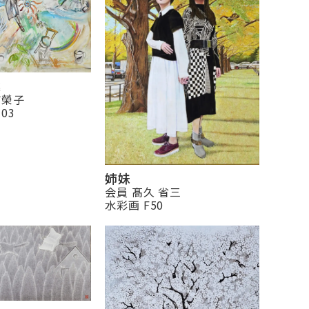
業
彌榮子
03
姉妹
会員 髙久 省三
水彩画 F50