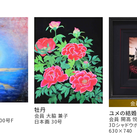
会
牡丹
ユメの結婚
会員 大脇 兼子
会員 開高 
00号F
日本画 30号
3Dシャドウ
630×740