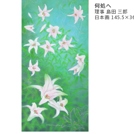
何処へ
理事 島田 三郎
日本画 145.5×3