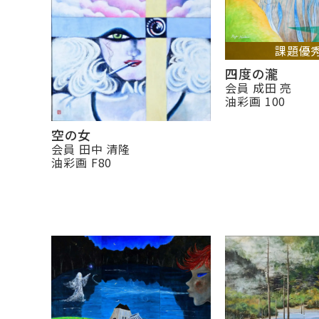
課題優
四度の瀧
会員 成田 亮
油彩画 100
空の女
会員 田中 清隆
油彩画 F80