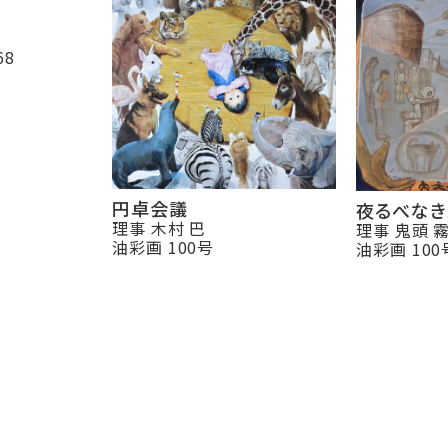
68
円卓会議
夜るべなき
理事 木村 巴
理事 鬼頭 
油彩画 100号
油彩画 100