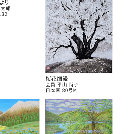
より
耿太郎
182
桜花爛漫
会員 平山 尚子
日本画 80号M