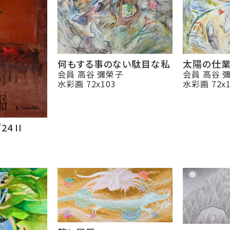
太陽の仕
何もする事のない駄目な私
会員 高谷 
会員 高谷 彌榮子
水彩画 72x1
水彩画 72x103
24 II