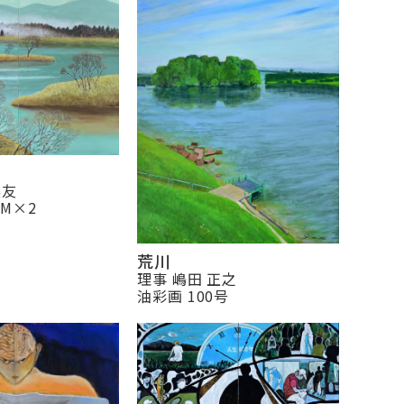
美友
号M×2
荒川
理事 嶋田 正之
油彩画 100号