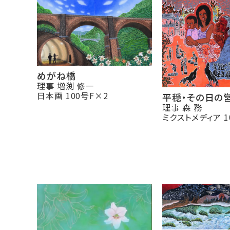
めがね橋
理事 増渕 修一
日本画 100号F×2
平穏・その日の
理事 森 務
ミクストメディア 1