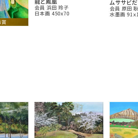
龍と鳳凰
ムササビだ
会員 浜田 玲子
会員 原田 
日本画 450x70
水墨画 91ｘ
秀賞