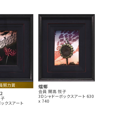
員努力賞
蟷螂
会員 開高 悦子
2
3Dシャドーボックスアート 630
悦子
x 740
ボックスアート