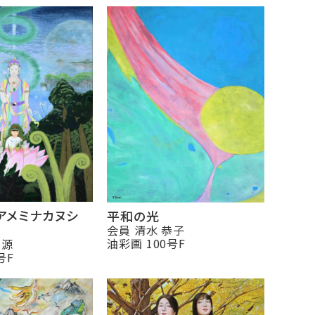
アメミナカヌシ
平和の光
会員 清水 恭子
油彩画 100号F
平源
号F