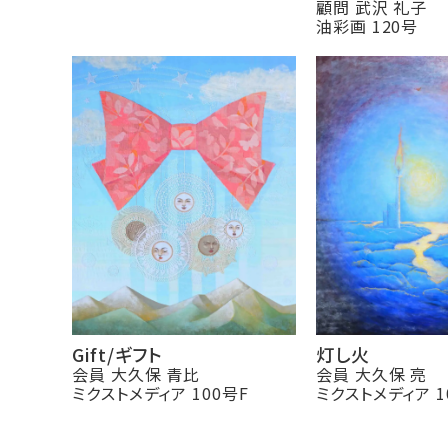
顧問 武沢 礼子
油彩画 120号
Gift/ギフト
灯し火
会員 大久保 青比
会員 大久保 亮
ミクストメディア 100号F
ミクストメディア 1