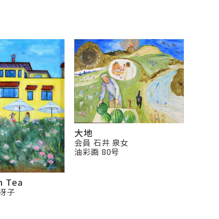
大地
会員 石井 泉女
油彩画 80号
n Tea
津冴子
号