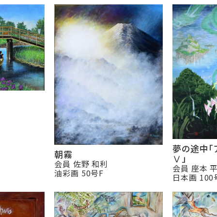
夢の途中「
朝霧
Ⅴ」
会員 佐野 和利
会員 座本 
油彩画 50号F
日本画 100