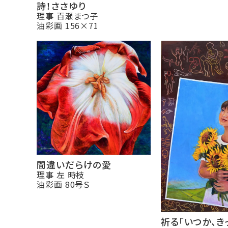
詩！ささゆり
理事 百瀬まつ子
油彩画 156×71
間違いだらけの愛
理事 左 時枝
油彩画 80号Ｓ
祈る「いつか、き