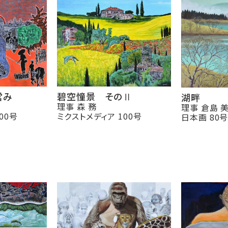
営み
碧空憧景 そのⅡ
湖畔
理事 森 務
理事 倉島 
00号
ミクストメディア 100号
日本画 80