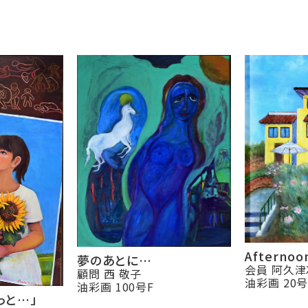
Afternoo
夢のあとに…
会員 阿久
顧問 西 敬子
油彩画 20
油彩画 100号F
っと…」