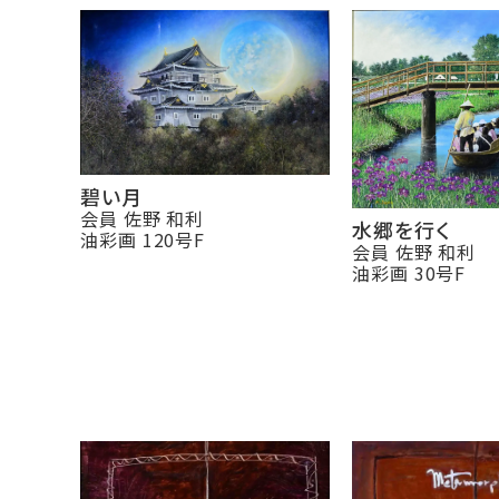
碧い月
会員 佐野 和利
水郷を行く
油彩画 120号F
会員 佐野 和利
油彩画 30号F