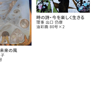
時の詩・今を楽しく生きる
理事 出口 仍康
油彩画 80号×2
未来の風
霧子
号