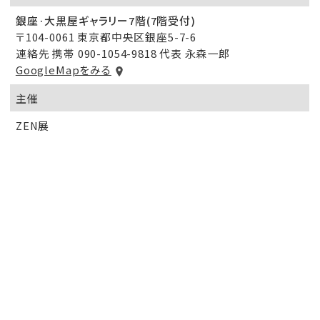
銀座·大黒屋ギャラリー7階(7階受付)
〒104-0061 東京都中央区銀座5-7-6
連絡先 携帯 090-1054-9818 代表 永森一郎
GoogleMapをみる
主催
ZEN展
関連サイト
ZEN展
創展メンバー個展・グループ展情報一覧へもど
る